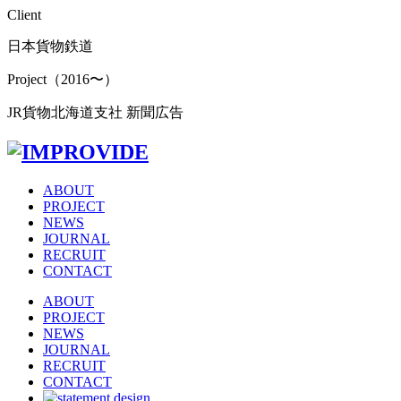
Client
日本貨物鉄道
Project（2016〜）
JR貨物北海道支社 新聞広告
ABOUT
PROJECT
NEWS
JOURNAL
RECRUIT
CONTACT
ABOUT
PROJECT
NEWS
JOURNAL
RECRUIT
CONTACT